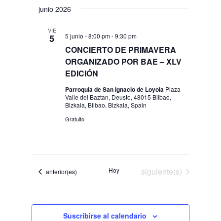
junio 2026
VIE
5 junio - 8:00 pm
-
9:30 pm
5
CONCIERTO DE PRIMAVERA
ORGANIZADO POR BAE – XLV
EDICIÓN
Parroquia de San Ignacio de Loyola
Plaza
Valle del Baztan, Deusto, 48015 Bilbao,
Bizkaia, Bilbao, Bizkaia, Spain
Gratuito
Eventos
Hoy
siguiente(s)
Eventos
anterior(es)
Suscribirse al calendario