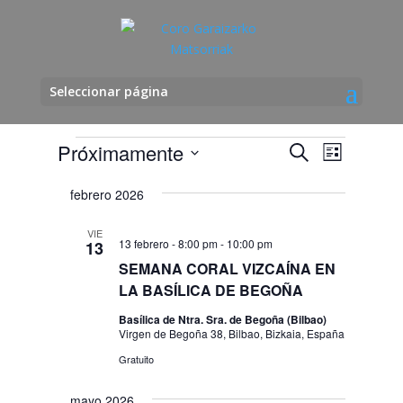
Seleccionar página
Eventos
Navegació
Navega
Próximamente
Buscar
Lista
de
de
Seleccionar
vistas
búsqueda
febrero 2026
fecha.
de
y
Evento
VIE
vistas
13 febrero - 8:00 pm
-
10:00 pm
13
de
SEMANA CORAL VIZCAÍNA EN
Eventos
LA BASÍLICA DE BEGOÑA
Basílica de Ntra. Sra. de Begoña (Bilbao)
Virgen de Begoña 38, Bilbao, Bizkaia, España
Gratuito
mayo 2026