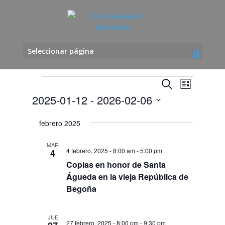
Seleccionar página
Eventos
Navegació
Navega
Buscar
Lista
de
de
2025-01-12
 - 
2026-02-06
vistas
búsqueda
de
Seleccionar
y
febrero 2025
Evento
fecha.
vistas
de
MAR
4 febrero, 2025 - 8:00 am
-
5:00 pm
4
Eventos
Coplas en honor de Santa
Águeda en la vieja República de
Begoña
JUE
27 febrero, 2025 - 8:00 pm
-
9:30 pm