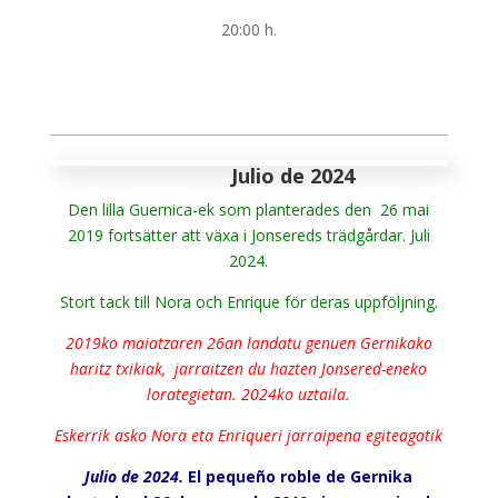
20:00 h.
Julio de 2024
Den lilla Guernica-ek som planterades den 26 mai
2019 fortsätter att växa i Jonsereds
trädgårdar
. Juli
2024.
Stort tack till Nora och Enrique för deras uppföljning.
2019ko maiatzaren 26an landatu genuen Gernikako
haritz txikiak, jarraitzen du hazten
Jonsered-eneko
lorategietan. 2024ko uztaila.
Eskerrik asko Nora eta Enriqueri jarraipena egiteagatik
Julio de 2024.
El pequeño roble de Gerni
ka