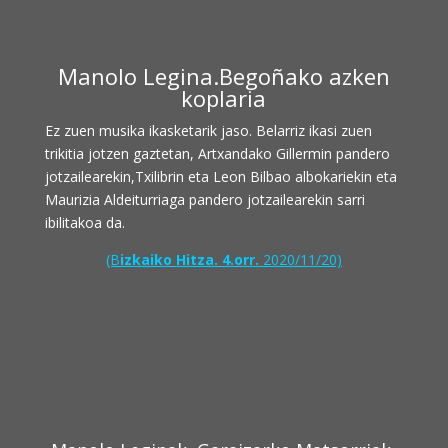
Manolo Legina.Begoñako azken
koplaria
Ez zuen musika ikasketarik jaso.
Belarriz ikasi zuen
trikitia jotzen
gaztetan, Artxandako Gillermin
pandero
jotzailearekin,Txilibrin eta Leon Bilbao albokariekin eta
Maurizia Aldeiturriaga pandero jotzailearekin sarri
ibilitakoa da.
(B
izkaiko Hitza. 4.orr.
2020/11/20)