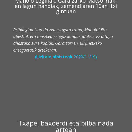
Manolo Leginak, Garaizarko Matsorriak-
en lagun handiak, zemendiaren 16an itxi
gintuan
Pribilegioa izan da zeu ezagutu izana, Manolo! Eta
abestiak eta musikea zeugaz konpartidutea. Ez ditugu
ahaztuko zure koplak, Garaizarren, Birjinetxeko
enseguetatik urtekeran.
(b
izkaie albisteak
2020/11/19)
Txa
pel baxoerdi eta bilbainada
artean