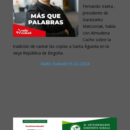
Fernando Iraeta ,
presidente de
Garaizarko
Matsorriak, habla
con Almudena
Cacho sobre la
tradición de cantar las coplas a Santa Águeda en la
vieja República de Begoña.
Radio Euskadi 05-02-2024