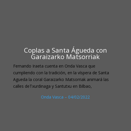
Coplas a Santa Águeda con
Garaizarko Matsorriak
Fernando Iraeta cuenta en Onda Vasca que
cumpliendo con la tradición, en la víspera de Santa
Agueda la coral Garaizarko Matsorriak animará las
calles deTxurdinaga y Santutxu en Bilbao,
Onda Vasca – 04/02/2022