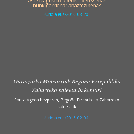
Aste Nagusiko unerik… bereziena?
hunkigarriena? ahaztezinena?
(Uriola.eus/2016-08-20)
Garaizarko Matsorriak Begoña Errepublika
Zaharreko kaleetatik kantari
Santa Ageda bezperan, Begoña Errepublika Zaharreko
kaleetatik
(Uriola.eus/2016-02-04)