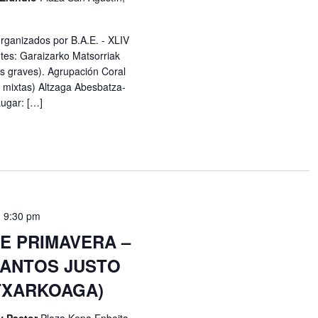
rganizados por B.A.E. - XLIV
ntes: Garaizarko Matsorriak
s graves). Agrupación Coral
 mixtas) Altzaga Abesbatza-
Lugar: […]
-
9:30 pm
E PRIMAVERA –
SANTOS JUSTO
TXARKOAGA)