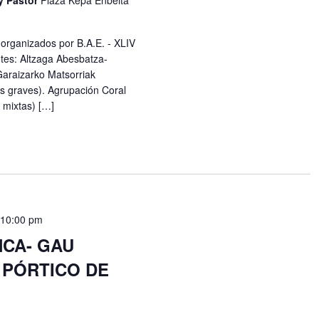
y Pastor
Plaza Kepa Enbeita
organizados por B.A.E. - XLIV
ntes: Altzaga Abesbatza-
Garaizarko Matsorriak
s graves). Agrupación Coral
 mixtas) […]
-
10:00 pm
CA- GAU
 PÓRTICO DE