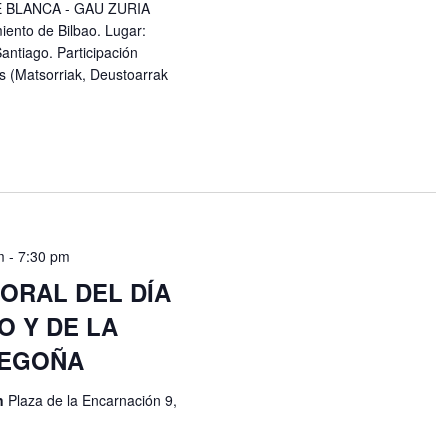
HE BLANCA - GAU ZURIA
iento de Bilbao. Lugar:
Santiago. Participación
es (Matsorriak, Deustoarrak
m
-
7:30 pm
ORAL DEL DÍA
O Y DE LA
BEGOÑA
ón
Plaza de la Encarnación 9,