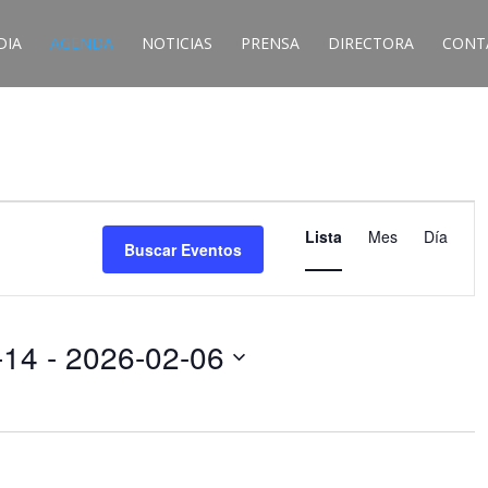
DIA
AGENDA
NOTICIAS
PRENSA
DIRECTORA
CONT
Navegació
de
Lista
Mes
Día
Buscar Eventos
vistas
de
Evento
-14
 - 
2026-02-06