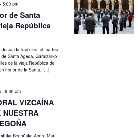
-
5:00 pm
or de Santa
ieja República
o con la tradición, el martes
a de Santa Ageda, Garaizarko
lles de la vieja República de
n honor de la Santa. […]
m
-
9:30 pm
ORAL VIZCAÍNA
E NUESTRA
BEGOÑA
silika
Begoñako Andra Mari