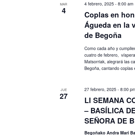
4 febrero, 2025 - 8:00 am
MAR
4
Coplas en hon
Águeda en la v
de Begoña
Como cada año y cumpliend
cuatro de febrero, vísper
Matsorriak, alegrará las ca
Begoña, cantando coplas e
27 febrero, 2025 - 8:00 p
JUE
27
LI SEMANA C
– BASÍLICA D
SEÑORA DE 
Begoñako Andra Mari Ba