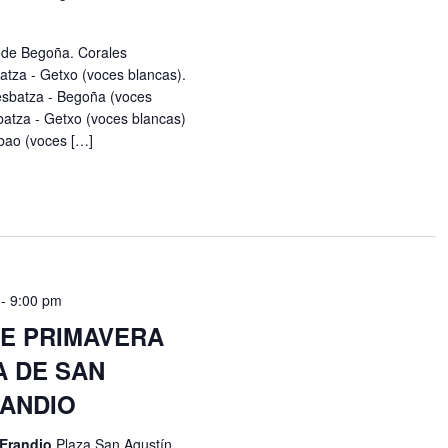
 de Begoña. Corales
batza - Getxo (voces blancas).
esbatza - Begoña (voces
atza - Getxo (voces blancas)
bao (voces […]
-
9:00 pm
E PRIMAVERA
A DE SAN
RANDIO
- Erandio
Plaza San Agustín,