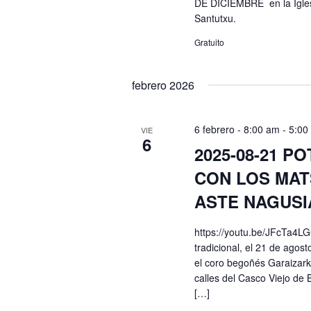
DE DICIEMBRE en la Igles
Santutxu.
Gratuito
febrero 2026
6 febrero - 8:00 am
-
5:00
VIE
6
2025-08-21 P
CON LOS MAT
ASTE NAGUSI
https://youtu.be/JFcTa4L
tradicional, el 21 de agos
el coro begoñés Garaizark
calles del Casco Viejo de B
[…]