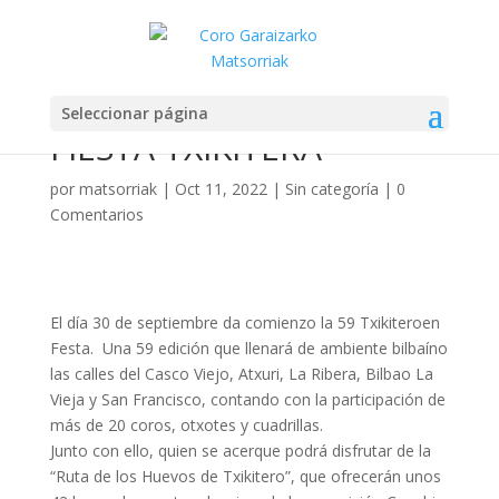
LLAMAMIENTO A LA
PARTICIPACIÓN EN LA 59
Seleccionar página
FIESTA TXIKITERA
por
matsorriak
|
Oct 11, 2022
|
Sin categoría
|
0
Comentarios
El día 30 de septiembre da comienzo la 59 Txikiteroen
Festa. Una 59 edición que llenará de ambiente bilbaíno
las calles del Casco Viejo, Atxuri, La Ribera, Bilbao La
Vieja y San Francisco, contando con la participación de
más de 20 coros, otxotes y cuadrillas.
Junto con ello, quien se acerque podrá disfrutar de la
“Ruta de los Huevos de Txikitero”, que ofrecerán unos