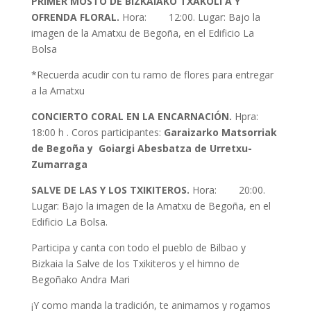
PRIMER MOSTO DE BIZKAIAKO TXAKOLI A Y
OFRENDA FLORAL.
Hora: 12:00. Lugar: Bajo la
imagen de la Amatxu de Begoña, en el Edificio La
Bolsa
*Recuerda acudir con tu ramo de flores para entregar
a la Amatxu
CONCIERTO CORAL EN LA ENCARNACIÓN.
Hpra:
18:00 h . Coros participantes:
Garaizarko Matsorriak
de Begoña y Goiargi Abesbatza de
Urretxu-
Zumarraga
SALVE DE LAS Y LOS TXIKITEROS.
Hora: 20:00.
Lugar: Bajo la imagen de la Amatxu de Begoña, en el
Edificio La Bolsa.
Participa y canta con todo el pueblo de Bilbao y
Bizkaia la Salve de los Txikiteros y el himno de
Begoñako Andra Mari
¡Y como manda la tradición, te animamos y rogamos