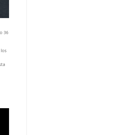
do 36
 los
sta