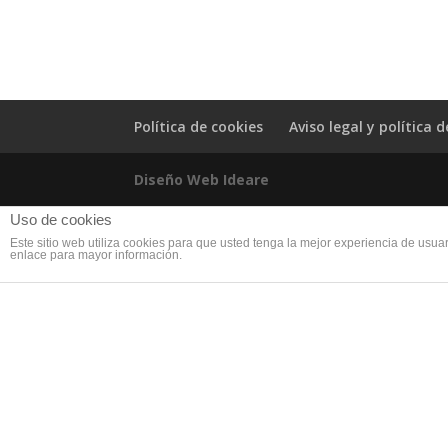
Política de cookies
Aviso legal y política 
Diseño Web Ideare
Uso de cookies
Este sitio web utiliza cookies para que usted tenga la mejor experiencia de us
enlace para mayor información.