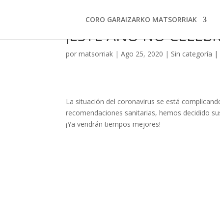
CORO GARAIZARKO MATSORRIAK
¡ESTE AÑO NO CELEB
por
matsorriak
|
Ago 25, 2020
|
Sin categoría
La situación del coronavirus se está complicando.
recomendaciones sanitarias, hemos decidido sus
¡Ya vendrán tiempos mejores!