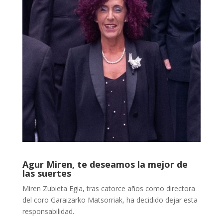
Agur Miren, te deseamos la mejor de
las suertes
Miren Zubieta Egia, tras catorce años como directora
del coro Garaizarko Matsorriak, ha decidido dejar esta
responsabilidad.