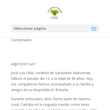
¡¡Agur José Luis eta
eskerrik asko!!
Seleccionar página
por
matsorriak
|
Dic 15, 2022
|
Sin categoría
|
0
Comentarios
¡Agur José Luis !
José Luis Félix, coralista de Garaizarko Matsorriak,
falleció el pasado día 15, a la edad de 89 años. Hoy,
sus compañeros hemos acompañado a su familia y
amigos en su despedida en Bolueta.
Durante venticuatro años formó parte de nuestra
coral. Cantaba en la segunda cuerda, como tenor