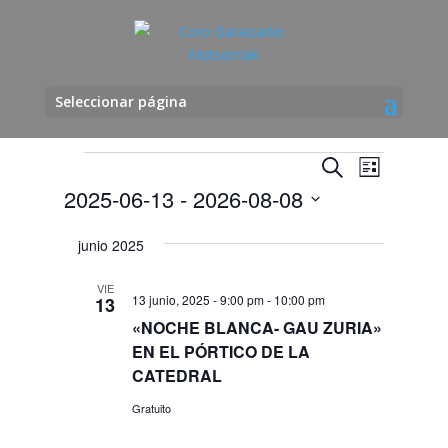
Seleccionar página
Eventos
Navegació
Navega
Buscar
Lista
de
de
2025-06-13
 - 
2026-08-08
vistas
búsqueda
de
Seleccionar
y
junio 2025
Evento
fecha.
vistas
de
VIE
13 junio, 2025 - 9:00 pm
-
10:00 pm
13
Eventos
«NOCHE BLANCA- GAU ZURIA»
EN EL PÓRTICO DE LA
CATEDRAL
Gratuito