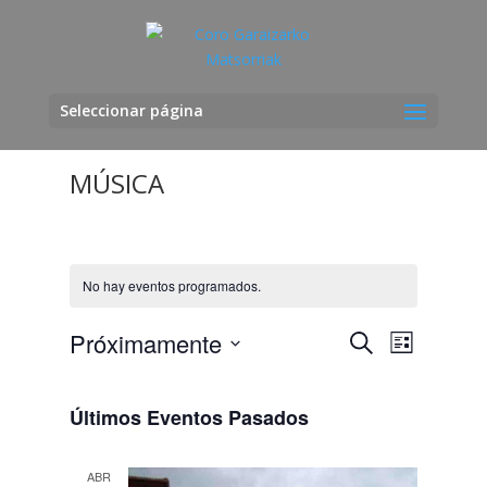
Seleccionar página
MÚSICA
No hay eventos programados.
Navegació
Navega
Próximamente
Buscar
Lista
de
de
Seleccionar
vistas
búsqueda
fecha.
de
Últimos Eventos Pasados
y
Evento
vistas
de
ABR