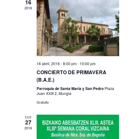
16
Eventos
2016
16 abril, 2016 - 8:00 pm
-
10:00 pm
CONCIERTO DE PRIMAVERA
(B.A.E.)
Parroquia de Santa María y San Pedro
Plaza
Juan XXIII 2, Mungia
Gratuito
ENE
27
2016