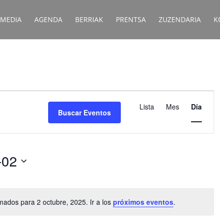
IMEDIA
AGENDA
BERRIAK
PRENTSA
ZUZENDARIA
K
Navegació
de
Lista
Mes
Día
Buscar Eventos
vistas
de
Evento
-02
ados para 2 octubre, 2025. Ir a los
próximos eventos
.
Aviso