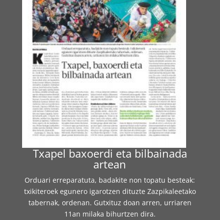
Txa
pel baxoerdi eta bilbainada
artean
Orduari erreparatuta, badakite non topatu besteak:
txikiteroek egunero igarotzen dituzte Zazpikaleetako
tabernak, ordenan. Gutxituz doan arren, urriaren
11an milaka bihurtzen dira.