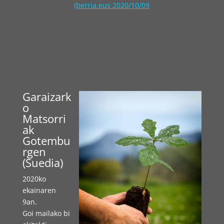
(berria.eus 2020/10/09
Garaizark
o
Matsorri
ak
Gotembu
rgen
(Suedia)
2020ko
ekainaren
9an.
Goi mailako bi