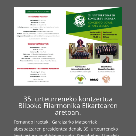
35. urteurreneko kontzertua
Bilboko Filarmonika Elkartearen
aretoan.
Fernando Iraetak , Garaizarko Matsorriak
abesbatzaren presidentea denak, 35. urteurreneko
kontzertura gonbidatzen gaitu Stochholms Manskör