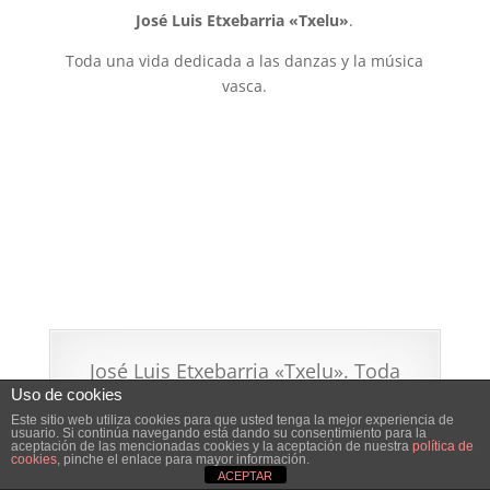
José Luis Etxebarria «Txelu»
.
Toda una vida dedicada a las danzas y la música
vasca.
José Luis Etxebarria «Txelu». Toda
una vida dedicada a las danzas y la
Uso de cookies
música vasca.
Este sitio web utiliza cookies para que usted tenga la mejor experiencia de
usuario. Si continúa navegando está dando su consentimiento para la
Homenaje a José Luis Etxebarria
aceptación de las mencionadas cookies y la aceptación de nuestra
política de
cookies
, pinche el enlace para mayor información.
Noticias relacionadas con el homenaje a
ACEPTAR