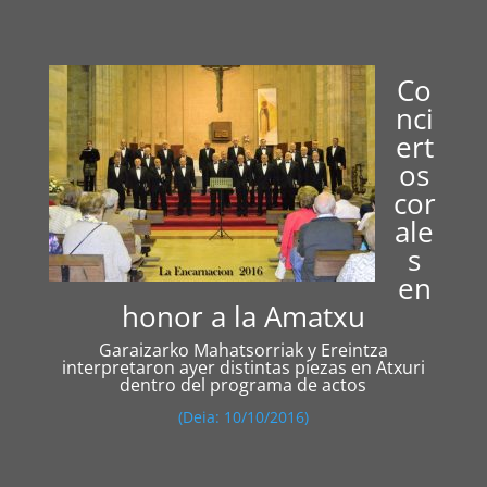
Co
nci
ert
os
cor
ale
s
en
honor a la Amatxu
Garaizarko Mahatsorriak y Ereintza
interpretaron ayer distintas piezas en Atxuri
dentro del programa de actos
(Deia: 10/10/2016)