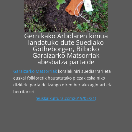
Gernikako Arbolaren kimua
landatuko dute Suediako
Götheborgen, Bilboko
Garaizarko Matsorriak
abesbatza partaide
Garaizarko Matsorriak
koralak hiri suediarrari eta
euskal folkloretik hautatutako piezak eskainiko
dizkiete partaide izango diren bertako agintari eta
herritarrei
(euskalkultura.com2019/05/21)