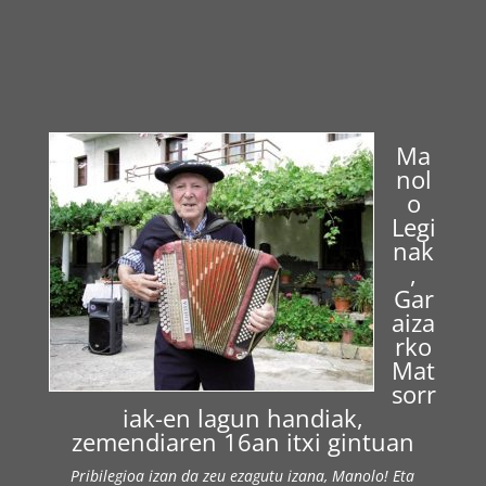
Ma
nol
o
Legi
nak
,
Gar
aiza
rko
Mat
sorr
iak-en lagun handiak,
zemendiaren 16an itxi gintuan
Pribilegioa izan da zeu ezagutu izana, Manolo! Eta