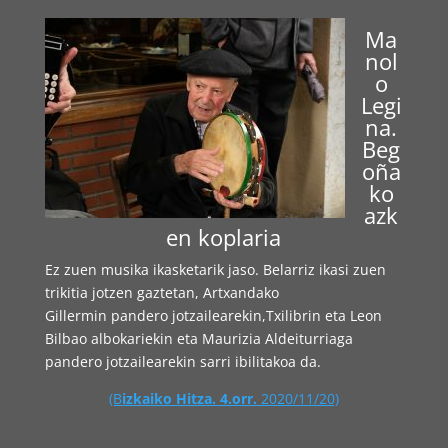
Ma
nol
o
Legi
na.
Beg
oña
ko
azk
en koplaria
Ez zuen musika ikasketarik jaso. Belarriz ikasi zuen
trikitia jotzen gaztetan, Artxandako
Gillermin pandero jotzailearekin,Txilibrin eta Leon
Bilbao albokariekin eta Maurizia Aldeiturriaga
pandero jotzailearekin sarri ibilitakoa da.
(B
izkaiko Hitza. 4.orr.
2020/11/20)