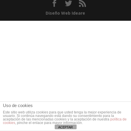
Diseño Web Ideare
Uso de cookies
Este sitio web utiliza cookies para que usted tenga la mejor experiencia de
usuario. Si continúa navegando está dando su consentimiento para la
aceptación de las mencionadas cookies y la aceptación de nuestra
política de
cookies
, pinche el enlace para mayor información.
ACEPTAR