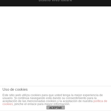
Uso de cookies
Este sitio web utiliza cookies para que usted tenga la mejor experiencia de
usuario. Si continúa navegando está dando su consentimiento para la
aceptación de las mencionadas cookies y la aceptación de nuestra
política de
cookies
, pinche el enlace para mayor información.
ACEPTAR