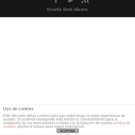
Diseño Web Ideare
Uso de cookies
Este sitio web utiliza cookies para que usted tenga la mejor experiencia de
usuario. Si continúa navegando está dando su consentimiento para la
aceptación de las mencionadas cookies y la aceptación de nuestra
política de
cookies
, pinche el enlace para mayor información.
ACEPTAR