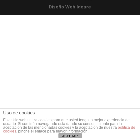
Diseño Web Ideare
Uso de cookies
Este sitio web utiliza cookies para que usted tenga la mejor experiencia de
usuario. Si continúa navegando está dando su consentimiento para la
aceptación de las mencionadas cookies y la aceptación de nuestra
política de
cookies
, pinche el enlace para mayor información.
ACEPTAR