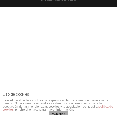
Uso de cookies
Este sitio web utiliza cookies para que usted tenga la mejor experiencia de
usuario. Si continúa navegando está dando su consentimiento para la
aceptación de las mencionadas cookies y la aceptación de nuestra
política de
cookies
, pinche el enlace para mayor información.
ACEPTAR