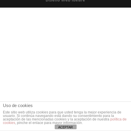
Uso de cookies
Este sitio web utiliza cookies para que usted tenga la mejor experiencia de
usuario. Si continúa navegando está dando su consentimiento para la
aceptación de las mencionadas cookies y la aceptación de nuestra
política de
cookies
, pinche el enlace para mayor información.
ACEPTAR