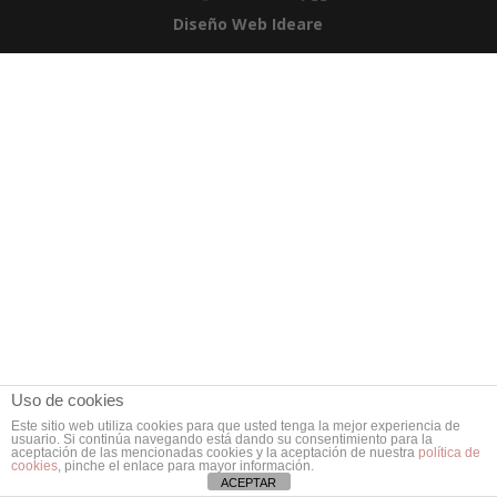
Diseño Web Ideare
Uso de cookies
Este sitio web utiliza cookies para que usted tenga la mejor experiencia de
usuario. Si continúa navegando está dando su consentimiento para la
aceptación de las mencionadas cookies y la aceptación de nuestra
política de
cookies
, pinche el enlace para mayor información.
ACEPTAR