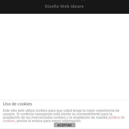
Diseño Web Ideare
Uso de cookies
Este sitio web utiliza cookies para que usted tenga la mejor experiencia de
usuario. Si continúa navegando está dando su consentimiento para la
aceptación de las mencionadas cookies y la aceptación de nuestra
política de
cookies
, pinche el enlace para mayor información.
ACEPTAR