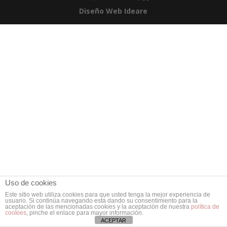
Diseño Web Ideare
Uso de cookies
Este sitio web utiliza cookies para que usted tenga la mejor experiencia de
usuario. Si continúa navegando está dando su consentimiento para la
aceptación de las mencionadas cookies y la aceptación de nuestra
política de
cookies
, pinche el enlace para mayor información.
ACEPTAR