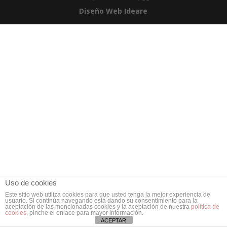
Diseño Web Ideare
Uso de cookies
Este sitio web utiliza cookies para que usted tenga la mejor experiencia de
usuario. Si continúa navegando está dando su consentimiento para la
aceptación de las mencionadas cookies y la aceptación de nuestra
política de
cookies
, pinche el enlace para mayor información.
ACEPTAR