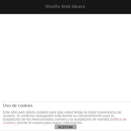
Diseño Web Ideare
Uso de cookies
Este sitio web utiliza cookies para que usted tenga la mejor experiencia de
usuario. Si continúa navegando está dando su consentimiento para la
aceptación de las mencionadas cookies y la aceptación de nuestra
política de
cookies
, pinche el enlace para mayor información.
ACEPTAR