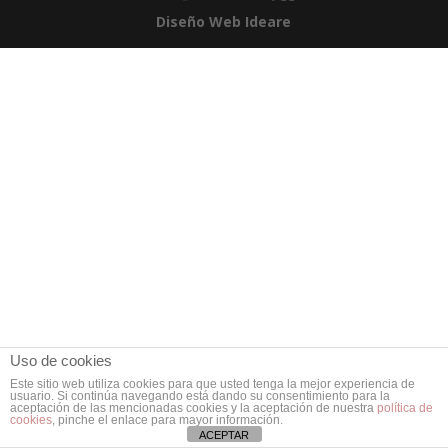
Diseño Web Ideare
Uso de cookies
Este sitio web utiliza cookies para que usted tenga la mejor experiencia de
usuario. Si continúa navegando está dando su consentimiento para la
aceptación de las mencionadas cookies y la aceptación de nuestra
política de
cookies
, pinche el enlace para mayor información.
ACEPTAR