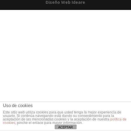
Diseño Web Ideare
Uso de cookies
Este sitio web utiliza cookies para que usted tenga la mejor experiencia de
usuario. Si continúa navegando está dando su consentimiento para la
aceptación de las mencionadas cookies y la aceptación de nuestra
política de
cookies
, pinche el enlace para mayor información.
ACEPTAR