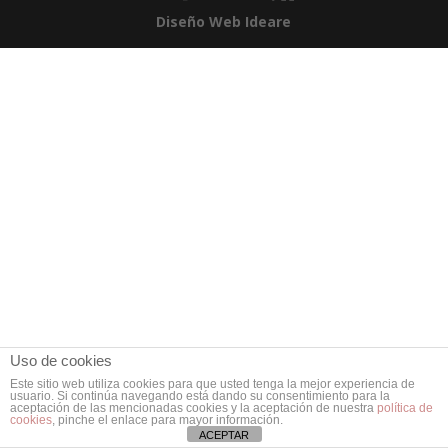
Diseño Web Ideare
Uso de cookies
Este sitio web utiliza cookies para que usted tenga la mejor experiencia de
usuario. Si continúa navegando está dando su consentimiento para la
aceptación de las mencionadas cookies y la aceptación de nuestra
política de
cookies
, pinche el enlace para mayor información.
ACEPTAR