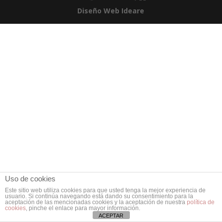
Diseño Web Ideare
Uso de cookies
Este sitio web utiliza cookies para que usted tenga la mejor experiencia de
usuario. Si continúa navegando está dando su consentimiento para la
aceptación de las mencionadas cookies y la aceptación de nuestra
política de
cookies
, pinche el enlace para mayor información.
ACEPTAR