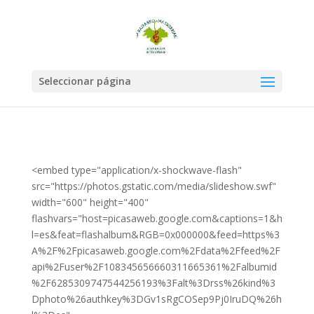
Seleccionar página
<embed type="application/x-shockwave-flash"
src="https://photos.gstatic.com/media/slideshow.swf"
width="600" height="400"
flashvars="host=picasaweb.google.com&captions=1&h
l=es&feat=flashalbum&RGB=0x000000&feed=https%3
A%2F%2Fpicasaweb.google.com%2Fdata%2Ffeed%2F
api%2Fuser%2F108345656660311665361%2Falbumid
%2F6285309747544256193%3Falt%3Drss%26kind%3
Dphoto%26authkey%3DGv1sRgCOSep9Pj0IruDQ%26h