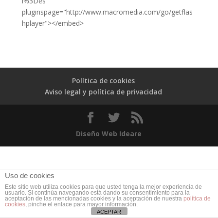
l%3Des"
pluginspage="http://www.macromedia.com/go/getflas
hplayer"></embed>
Política de cookies
Aviso legal y política de privacidad
Diseño Web Ideare
Uso de cookies
Este sitio web utiliza cookies para que usted tenga la mejor experiencia de
usuario. Si continúa navegando está dando su consentimiento para la
aceptación de las mencionadas cookies y la aceptación de nuestra
política de
cookies
, pinche el enlace para mayor información.
ACEPTAR