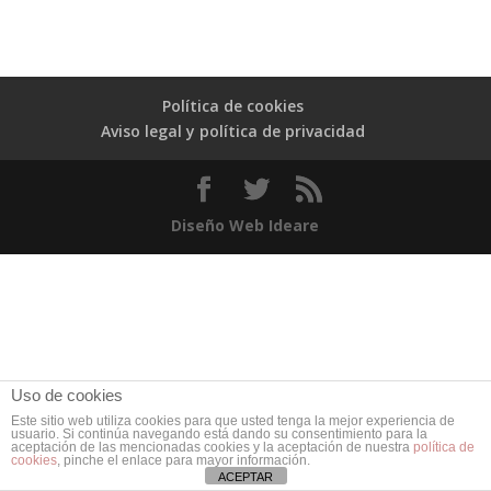
Política de cookies
Aviso legal y política de privacidad
Diseño Web Ideare
Uso de cookies
Este sitio web utiliza cookies para que usted tenga la mejor experiencia de
usuario. Si continúa navegando está dando su consentimiento para la
aceptación de las mencionadas cookies y la aceptación de nuestra
política de
cookies
, pinche el enlace para mayor información.
ACEPTAR