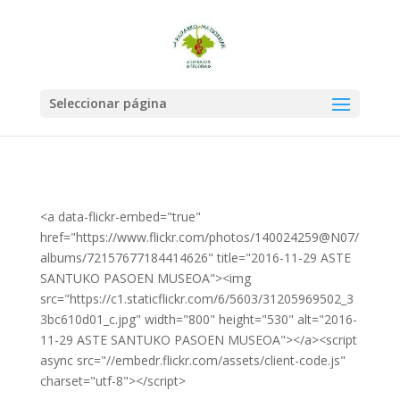
Seleccionar página
<a data-flickr-embed="true"
href="https://www.flickr.com/photos/140024259@N07/
albums/72157677184414626" title="2016-11-29 ASTE
SANTUKO PASOEN MUSEOA"><img
src="https://c1.staticflickr.com/6/5603/31205969502_3
3bc610d01_c.jpg" width="800" height="530" alt="2016-
11-29 ASTE SANTUKO PASOEN MUSEOA"></a><script
async src="//embedr.flickr.com/assets/client-code.js"
charset="utf-8"></script>