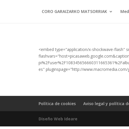
CORO GARAIZARKO MATSORRIAK
Med
<embed type="application/x-shockwave-flash" sr
flashvars="host=picasaweb.google.com&cap
pi%2Fuser%2F108345656660311665361%2Fal
es" pluginspage="http://www.macromedia.com/
Política de cookies
Aviso legal y política 
Diseño Web Ideare