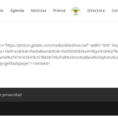
ia
Agenda
Noticias
Prensa
Directora
Co
c="https://photos.gstatic.com/media/slideshow.swf" width="600" he
tions=1&hl=es&feat=flashalbum&RGB=0x000000&feed=https%3A%2F
bumid%2F6161639476357885873%3Falt%3Drss%26kind%3Dphoto%2
go/getflashplayer"></embed>
de privacidad