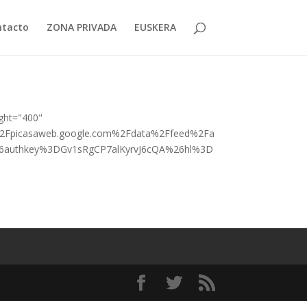
ntacto
ZONA PRIVADA
EUSKERA
ight="400"
%2Fpicasaweb.google.com%2Fdata%2Ffeed%2Fa
6authkey%3DGv1sRgCP7alKyrvJ6cQA%26hl%3D