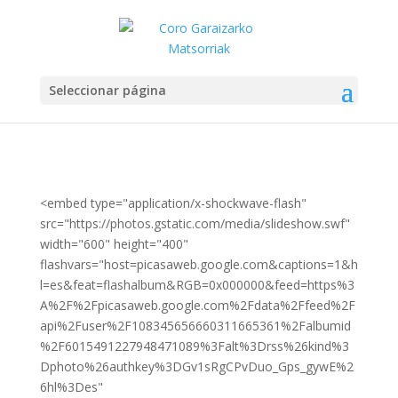
Seleccionar página
<embed type="application/x-shockwave-flash"
src="https://photos.gstatic.com/media/slideshow.swf"
width="600" height="400"
flashvars="host=picasaweb.google.com&captions=1&h
l=es&feat=flashalbum&RGB=0x000000&feed=https%3
A%2F%2Fpicasaweb.google.com%2Fdata%2Ffeed%2F
api%2Fuser%2F108345656660311665361%2Falbumid
%2F6015491227948471089%3Falt%3Drss%26kind%3
Dphoto%26authkey%3DGv1sRgCPvDuo_Gps_gywE%2
6hl%3Des"