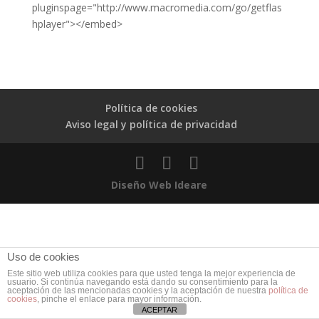
pluginspage="http://www.macromedia.com/go/getflas
hplayer"></embed>
Política de cookies
Aviso legal y política de privacidad
Diseño Web Ideare
Uso de cookies
Este sitio web utiliza cookies para que usted tenga la mejor experiencia de
usuario. Si continúa navegando está dando su consentimiento para la
aceptación de las mencionadas cookies y la aceptación de nuestra
política de
cookies
, pinche el enlace para mayor información.
ACEPTAR