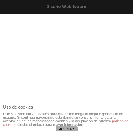
Diseño Web Ideare
Uso de cookies
Este sitio web utiliza cookies para que usted tenga la mejor experiencia de
usuario. Si continúa navegando está dando su consentimiento para la
aceptación de las mencionadas cookies y la aceptación de nuestra
política de
cookies
, pinche el enlace para mayor información.
ACEPTAR