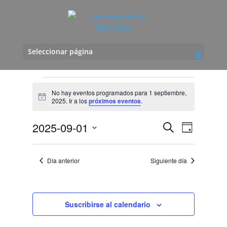
Seleccionar página
Eventos
No hay eventos programados para 1 septiembre,
for
Aviso
2025. Ir a los
próximos eventos
.
1
Navegació
Navega
septiembre,
2025-09-01
Buscar
Día
de
de
2025
Seleccionar
vistas
búsqueda
fecha.
de
Día anterior
Siguiente día
y
Evento
vistas
de
Eventos
Suscribirse al calendario