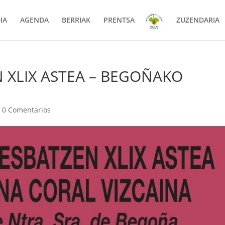
IA
AGENDA
BERRIAK
PRENTSA
ZUZENDARIA
N XLIX ASTEA – BEGOÑAKO
|
0 Comentarios