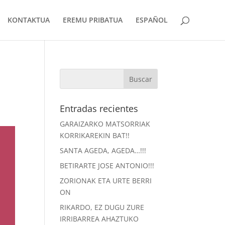
KONTAKTUA
EREMU PRIBATUA
ESPAÑOL
Entradas recientes
GARAIZARKO MATSORRIAK
KORRIKAREKIN BAT!!
SANTA AGEDA, AGEDA…!!!
BETIRARTE JOSE ANTONIO!!!
ZORIONAK ETA URTE BERRI
ON
RIKARDO, EZ DUGU ZURE
IRRIBARREA AHAZTUKO