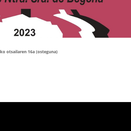
ko otsailaren 16a (osteguna)