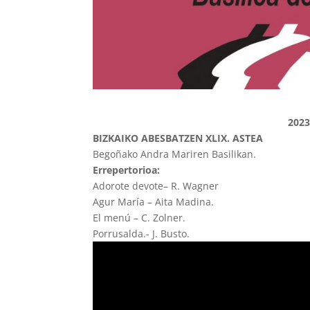
2023
BIZKAIKO ABESBATZEN XLIX. ASTEA
Begoñako Andra Mariren Basilikan.
Errepertorioa:
Adorote devote– R. Wagner
Agur María – Aita Madina.
El menú – C. Zolner.
Porrusalda.- J. Busto.