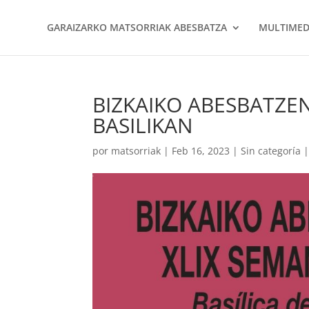
GARAIZARKO MATSORRIAK ABESBATZA
MULTIMED
BIZKAIKO ABESBATZE
BASILIKAN
por
matsorriak
|
Feb 16, 2023
|
Sin categoría