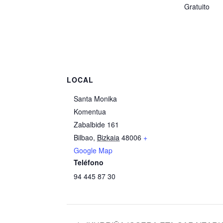
Gratuito
LOCAL
Santa Monika
Komentua
Zabalbide 161
Bilbao
,
Bizkaia
48006
+
Google Map
Teléfono
94 445 87 30