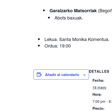
(Begoñ
Garaizarko Matsorriak
Abots baxuak.
Lekua. Santa Monika Komentua.
Ordua: 19:00
DETALLES
Añadir al calendario
Fecha:
16 mayo
Hora:
7:00 pm - 8
Precio: