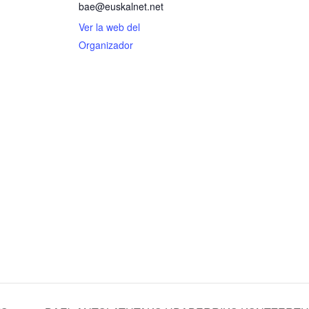
bae@euskalnet.net
Ver la web del
Organizador