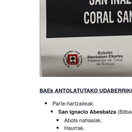
BAEk ANTOLATUTAKO UDABERRIKO
Parte-hartzaileak:
(Bilba
San Ignacio Abesbatza
Abots nahasiak.
Haurrak.