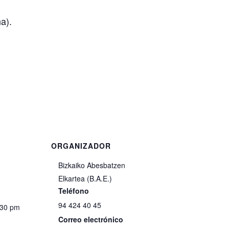
a).
ORGANIZADOR
Bizkaiko Abesbatzen
Elkartea (B.A.E.)
Teléfono
94 424 40 45
:30 pm
Correo electrónico