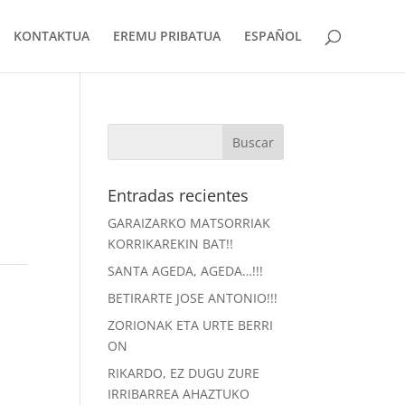
KONTAKTUA
EREMU PRIBATUA
ESPAÑOL
Entradas recientes
GARAIZARKO MATSORRIAK
KORRIKAREKIN BAT!!
SANTA AGEDA, AGEDA…!!!
BETIRARTE JOSE ANTONIO!!!
ZORIONAK ETA URTE BERRI
ON
RIKARDO, EZ DUGU ZURE
IRRIBARREA AHAZTUKO